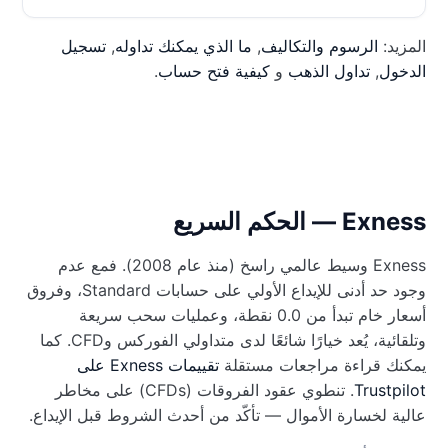
المزيد:
الرسوم والتكاليف
,
ما الذي يمكنك تداوله
,
تسجيل
الدخول
,
تداول الذهب
و
كيفية فتح حساب
.
Exness — الحكم السريع
Exness وسيط عالمي راسخ (منذ عام 2008). فمع عدم
وجود حد أدنى للإيداع الأولي على حسابات Standard، وفروق
أسعار خام تبدأ من 0.0 نقطة، وعمليات سحب سريعة
وتلقائية، يُعد خيارًا شائعًا لدى متداولي الفوركس وCFD. كما
يمكنك قراءة مراجعات مستقلة
تقييمات Exness على
Trustpilot
. تنطوي عقود الفروقات (CFDs) على مخاطر
عالية لخسارة الأموال — تأكّد من أحدث الشروط قبل الإيداع.