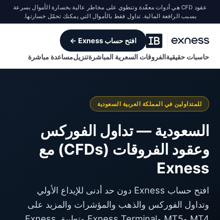
عقود CFD هي أدوات معقّدة وتنطوي على مخاطر عالية بخسارة الأموال بسرعة
بسبب الرافعة المالية. تداول فقط بالأموال التي يمكنك تحمّل خسارتها.
افتح حساب Exness ←
حاسبات حقيقية
الفروقات السعرية المباشرة
تنزيل
مساعدة مباشرة
للمتداولين في المملكة العربية السعودية
السعودية — تداول الفوركس
وعقود الفروقات (CFDs) مع
Exness
افتح حساب Exness دون حد أدنى للإيداع الأولي
وتداول الفوركس والذهب والمؤشرات والمزيد على
MT4 وMT5 وExness Terminal وتطبيق Exness