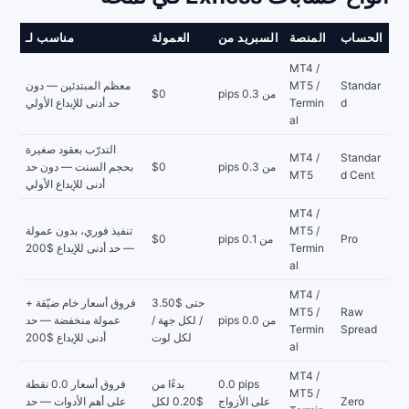
الحساب
المنصة
السبريد من
العمولة
مناسب لـ
MT4 /
Standar
MT5 /
معظم المبتدئين — دون
من 0.3 pips
$0
d
Termin
حد أدنى للإيداع الأولي
al
التدرّب بعقود صغيرة
MT4 /
Standar
من 0.3 pips
$0
بحجم السنت — دون حد
MT5
d Cent
أدنى للإيداع الأولي
MT4 /
MT5 /
تنفيذ فوري، بدون عمولة
Pro
من 0.1 pips
$0
Termin
— حد أدنى للإيداع $200
al
MT4 /
حتى $3.50
فروق أسعار خام ضيّقة +
MT5 /
Raw
من 0.0 pips
/ لكل جهة /
عمولة منخفضة — حد
Termin
Spread
لكل لوت
أدنى للإيداع $200
al
MT4 /
0.0 pips
بدءًا من
فروق أسعار 0.0 نقطة
MT5 /
Zero
على الأزواج
$0.20 لكل
على أهم الأدوات — حد