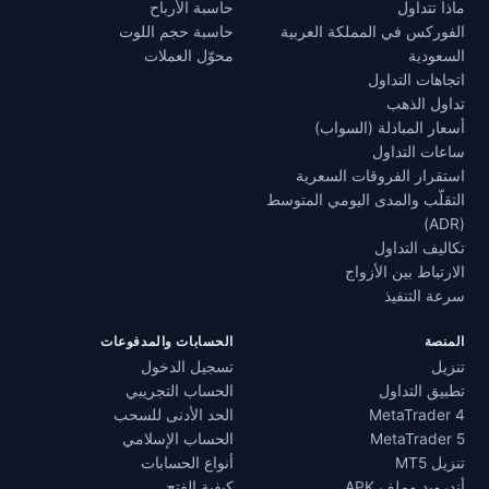
ماذا تتداول
حاسبة الأرباح
الفوركس في المملكة العربية
حاسبة حجم اللوت
السعودية
محوّل العملات
اتجاهات التداول
تداول الذهب
أسعار المبادلة (السواب)
ساعات التداول
استقرار الفروقات السعرية
التقلّب والمدى اليومي المتوسط
(ADR)
تكاليف التداول
الارتباط بين الأزواج
سرعة التنفيذ
المنصة
الحسابات والمدفوعات
تنزيل
تسجيل الدخول
تطبيق التداول
الحساب التجريبي
MetaTrader 4
الحد الأدنى للسحب
MetaTrader 5
الحساب الإسلامي
تنزيل MT5
أنواع الحسابات
أندرويد وملف APK
كيفية الفتح