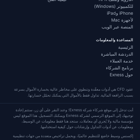
للكمبيوتر (Windows)
iPhone وiPad
لأجهزة Mac
المنصة عبر الويب
المساعدة والمعلومات
الرئيسية
الدردشة المباشرة
خدمة العملاء
برنامج الشركاء
حول Exness
عقود CFD هي أدوات معقّدة وتنطوي على مخاطر عالية بخسارة الأموال بسرعة
بسبب الرافعة المالية. تداول فقط بالأموال التي يمكنك تحمّل خسارتها.
أنت تدخل إلى موقع شركاء شركة Exness؛ وعند النقر على أي زر، ستتم إعادة
توجيهك إلى الموقع الرسمي لشركة Exness ويمكنك التسجيل. هذا الموقع ليس
مؤسسة مالية ولا يُجري أي معاملات. ستجد هنا فقط معلومات عن الوسيط،
ومعلومات عن أدوات التداول وإرشادات حول كيفية استخدامها.
إكسنس وسيط خاضع للتنظيم عالميًا، ويحمل تراخيص متعددة من جهات تنظيمية